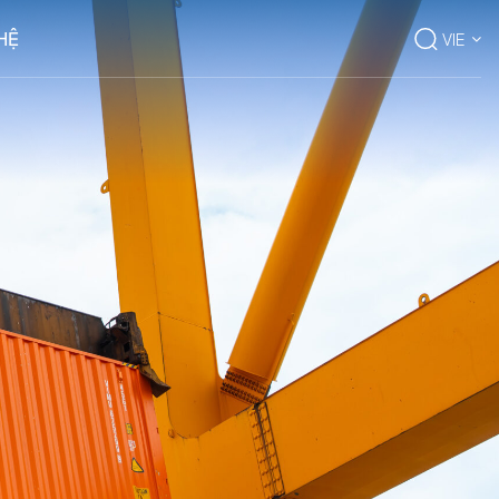
 HỆ
VIE