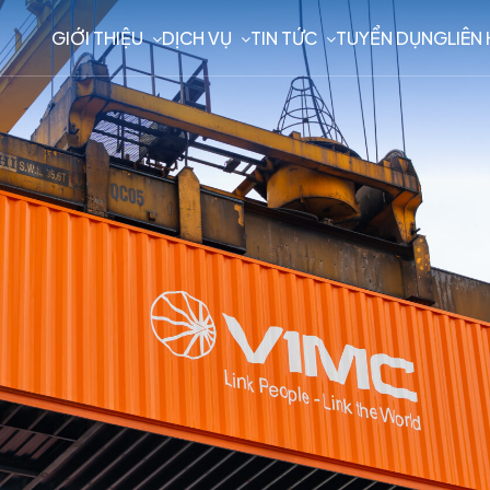
GIỚI THIỆU
DỊCH VỤ
TIN TỨC
TUYỂN DỤNG
LIÊN