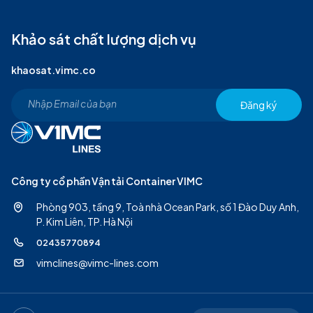
Khảo sát chất lượng dịch vụ
khaosat.vimc.co
Đăng ký
Công ty cổ phần Vận tải Container VIMC
Phòng 903, tầng 9, Toà nhà Ocean Park, số 1 Đào Duy Anh,
P. Kim Liên, TP. Hà Nội
02435770894
vimclines@vimc-lines.com