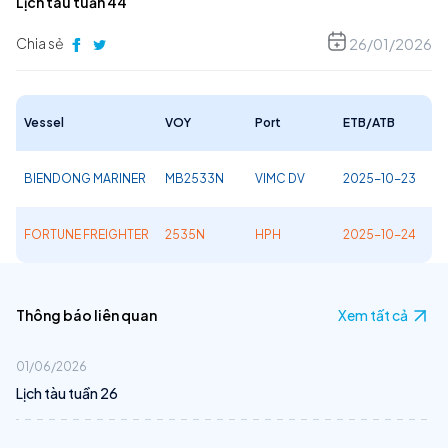
Lịch tàu tuần 44
Chia sẻ
26/01/2026
Vessel
VOY
Port
ETB/ATB
BIENDONG MARINER
MB2533N
VIMC DV
2025-10-23
FORTUNE FREIGHTER
2535N
HPH
2025-10-24
Thông báo liên quan
Xem tất cả
01/06/2026
Lịch tàu tuần 26