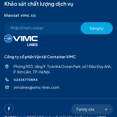
Khảo sát chất lượng dịch vụ
khaosat.vimc.co
Đăng ký
Công ty cổ phần Vận tải Container VIMC
Phòng 903, tầng 9, Toà nhà Ocean Park, số 1 Đào Duy Anh,
P. Kim Liên, TP. Hà Nội
02435770894
vimclines@vimc-lines.com
Family site