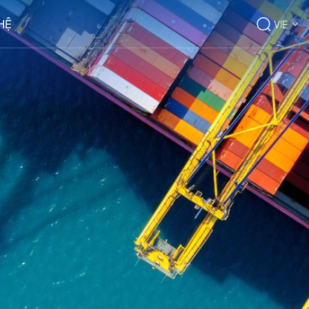
 HỆ
VIE