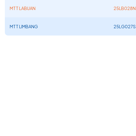
MTT LABUAN
25LB028N
MTT LIMBANG
25LG027S