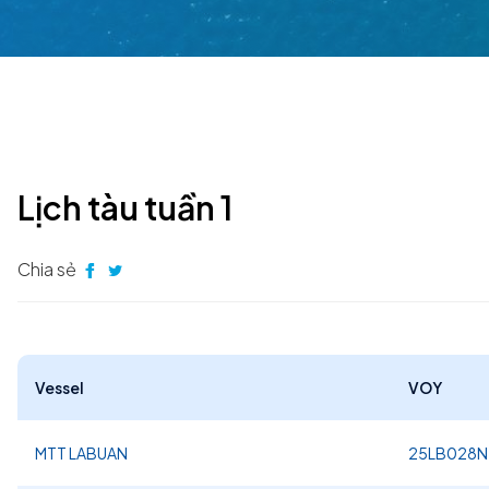
Lịch tàu tuần 1
Chia sẻ
Vessel
VOY
MTT LABUAN
25LB028N