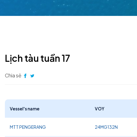
Lịch tàu tuần 17
Chia sẻ
Vessel's name
VOY
MTT PENGERANG
24MG132N