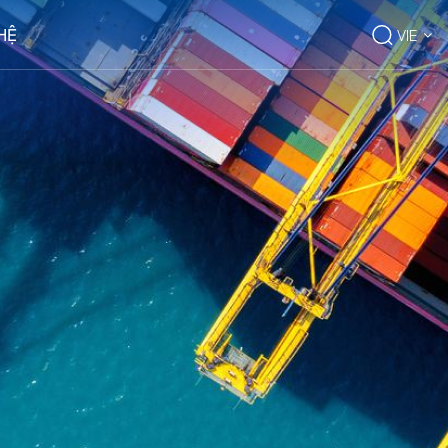
 HỆ
VIE