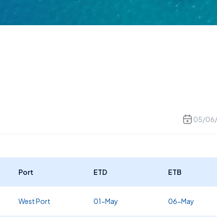
05/06
Port
ETD
ETB
West Port
01-May
06-May