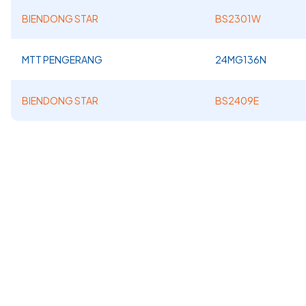
BIENDONG STAR
BS2301W
MTT PENGERANG
24MG136N
BIENDONG STAR
BS2409E