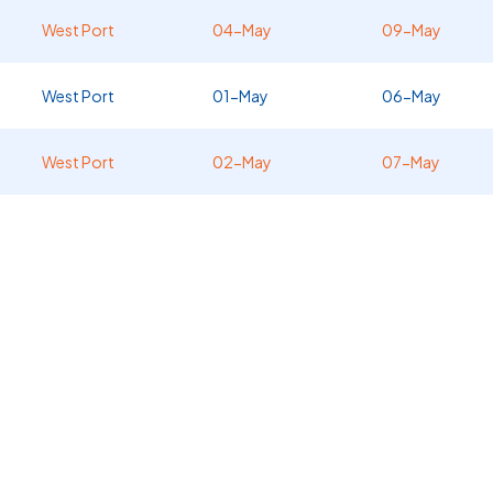
West Port
04-May
09-May
West Port
01-May
06-May
West Port
02-May
07-May