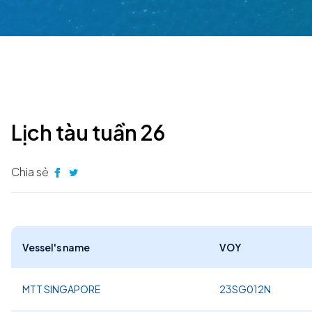
Lịch tàu tuần 26
Chia sẻ
Vessel's name
VOY
MTT SINGAPORE
23SG012N