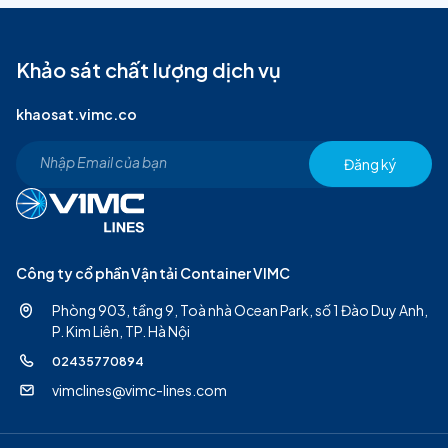
Khảo sát chất lượng dịch vụ
khaosat.vimc.co
Đăng ký
Công ty cổ phần Vận tải Container VIMC
Phòng 903, tầng 9, Toà nhà Ocean Park, số 1 Đào Duy Anh,
P. Kim Liên, TP. Hà Nội
02435770894
vimclines@vimc-lines.com