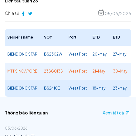
Lịch tàu tuần 28
Chia sẻ
05/06/2026
Vessel's name
VOY
Port
ETD
ETB
BIENDONG STAR
BS2302W
West Port
20-May
27-May
MTT SINGAPORE
23SG013S
West Port
21-May
30-May
BIENDONG STAR
BS2410E
West Port
18-May
23-May
Thông báo liên quan
Xem tất cả
05/06/2026