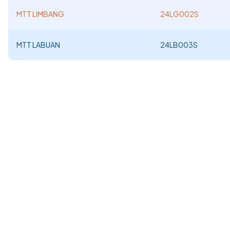
MTT LIMBANG
24LG002S
MTT LABUAN
24LB003S