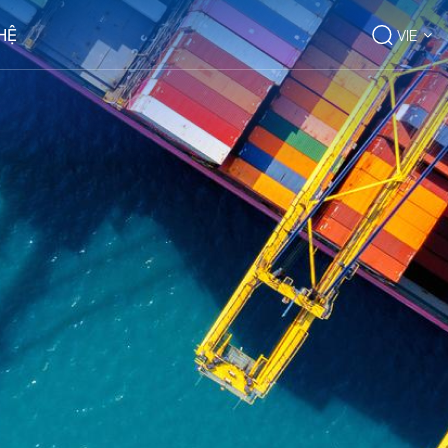
 HỆ
VIE