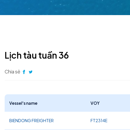
Lịch tàu tuần 36
Chia sẻ
Vessel's name
VOY
BIENDONG FREIGHTER
FT2314E