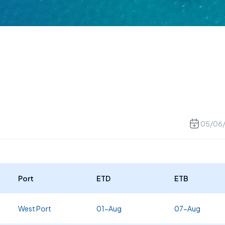
05/06
Port
ETD
ETB
West Port
01-Aug
07-Aug