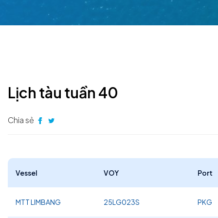
Lịch tàu tuần 40
Chia sẻ
Vessel
VOY
Port
MTT LIMBANG
25LG023S
PKG