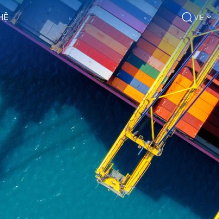
 HỆ
VIE