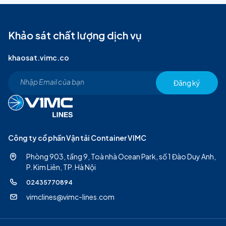
Khảo sát chất lượng dịch vụ
khaosat.vimc.co
Đăng ký
Công ty cổ phần Vận tải Container VIMC
Phòng 903, tầng 9, Toà nhà Ocean Park, số 1 Đào Duy Anh,
P. Kim Liên, TP. Hà Nội
02435770894
vimclines@vimc-lines.com