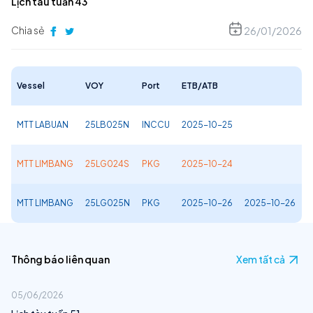
Lịch tàu tuần 43
Chia sẻ
26/01/2026
Vessel
VOY
Port
ETB/ATB
MTT LABUAN
25LB025N
INCCU
2025-10-25
MTT LIMBANG
25LG024S
PKG
2025-10-24
MTT LIMBANG
25LG025N
PKG
2025-10-26
2025-10-26
Thông báo liên quan
Xem tất cả
05/06/2026