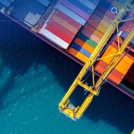
 HỆ
VIE