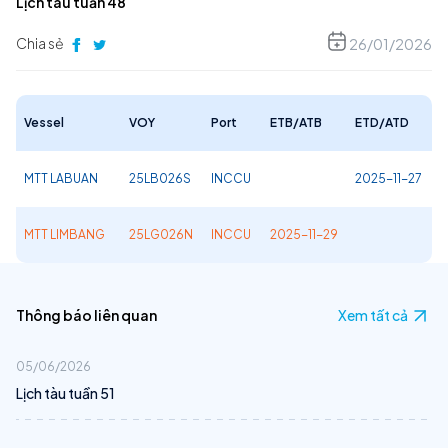
Lịch tàu tuần 48
Chia sẻ
26/01/2026
Vessel
VOY
Port
ETB/ATB
ETD/ATD
MTT LABUAN
25LB026S
INCCU
2025-11-27
MTT LIMBANG
25LG026N
INCCU
2025-11-29
Thông báo liên quan
Xem tất cả
05/06/2026
Lịch tàu tuần 51