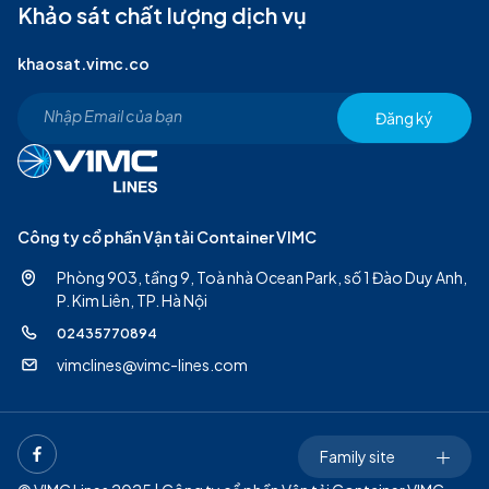
Khảo sát chất lượng dịch vụ
khaosat.vimc.co
Đăng ký
Công ty cổ phần Vận tải Container VIMC
Phòng 903, tầng 9, Toà nhà Ocean Park, số 1 Đào Duy Anh,
P. Kim Liên, TP. Hà Nội
02435770894
vimclines@vimc-lines.com
Family site