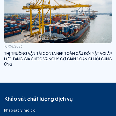
10/06/2026
THỊ TRƯỜNG VẬN TẢI CONTAINER TOÀN CẦU ĐỐI MẶT VỚI ÁP
LỰC TĂNG GIÁ CƯỚC VÀ NGUY CƠ GIÁN ĐOẠN CHUỖI CUNG
ỨNG
Khảo sát chất lượng dịch vụ
khaosat.vimc.co