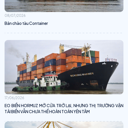
08/07/2026
Bản chào tàu Container
17/06/2026
EO BIỂN HORMUZ MỞ CỬA TRỞ LẠI, NHƯNG THỊ TRƯỜNG VẬN
TẢI BIỂN VẪN CHƯA THỂ HOÀN TOÀN YÊN TÂM