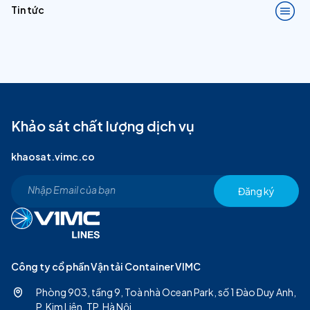
Tin tức
Khảo sát chất lượng dịch vụ
khaosat.vimc.co
Đăng ký
Công ty cổ phần Vận tải Container VIMC
Phòng 903, tầng 9, Toà nhà Ocean Park, số 1 Đào Duy Anh,
P. Kim Liên, TP. Hà Nội