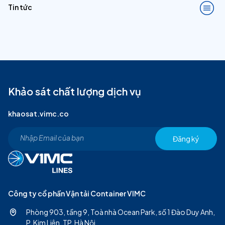
Tin tức
Khảo sát chất lượng dịch vụ
khaosat.vimc.co
Đăng ký
Công ty cổ phần Vận tải Container VIMC
Phòng 903, tầng 9, Toà nhà Ocean Park, số 1 Đào Duy Anh,
P. Kim Liên, TP. Hà Nội