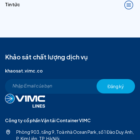
Tin tức
Khảo sát chất lượng dịch vụ
khaosat.vimc.co
Đăng ký
Công ty cổ phần Vận tải Container VIMC
Phòng 903, tầng 9, Toà nhà Ocean Park, số 1 Đào Duy Anh,
P. Kim Liên, TP. Hà Nội