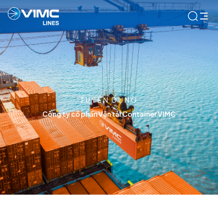
TUYỂN DỤNG
Công ty cổ phần Vận tải Container VIMC