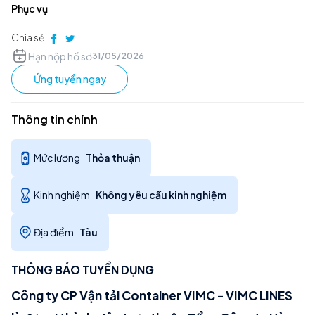
Phục vụ
Chia sẻ
Hạn nộp hồ sơ
31/05/2026
Ứng tuyển ngay
Thông tin chính
Mức lương
Thỏa thuận
Kinh nghiệm
Không yêu cầu kinh nghiệm
Địa điểm
Tàu
THÔNG BÁO TUYỂN DỤNG
Công ty CP Vận tải Container VIMC - VIMC LINES