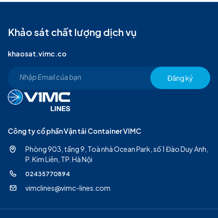
Khảo sát chất lượng dịch vụ
khaosat.vimc.co
Đăng ký
Công ty cổ phần Vận tải Container VIMC
Phòng 903, tầng 9, Toà nhà Ocean Park, số 1 Đào Duy Anh,
P. Kim Liên, TP. Hà Nội
02435770894
vimclines@vimc-lines.com