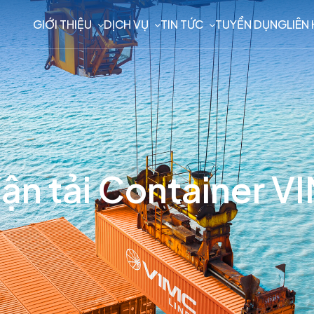
GIỚI THIỆU
DỊCH VỤ
TIN TỨC
TUYỂN DỤNG
LIÊN
ận tải Container V