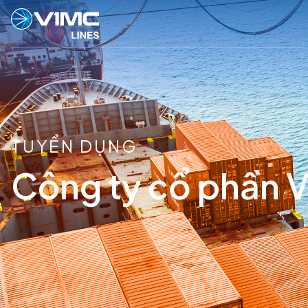
TUYỂN DỤNG
Công ty cổ phần V