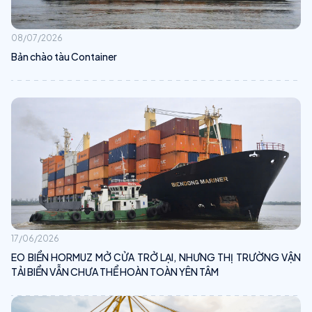
08/07/2026
Bản chào tàu Container
17/06/2026
EO BIỂN HORMUZ MỞ CỬA TRỞ LẠI, NHƯNG THỊ TRƯỜNG VẬN
TẢI BIỂN VẪN CHƯA THỂ HOÀN TOÀN YÊN TÂM