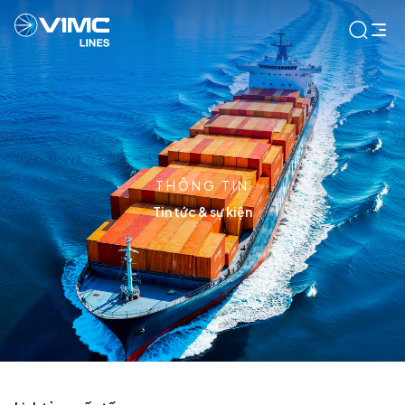
THÔNG TIN
Tin tức & sự kiện