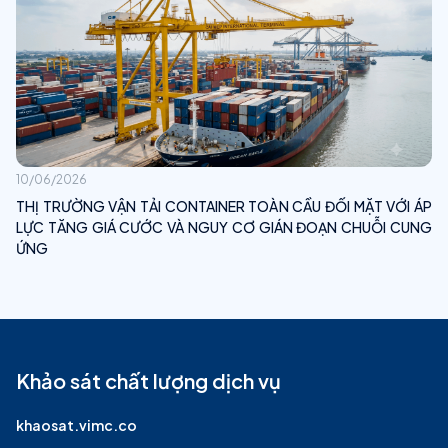
10/06/2026
THỊ TRƯỜNG VẬN TẢI CONTAINER TOÀN CẦU ĐỐI MẶT VỚI ÁP
LỰC TĂNG GIÁ CƯỚC VÀ NGUY CƠ GIÁN ĐOẠN CHUỖI CUNG
ỨNG
Khảo sát chất lượng dịch vụ
khaosat.vimc.co