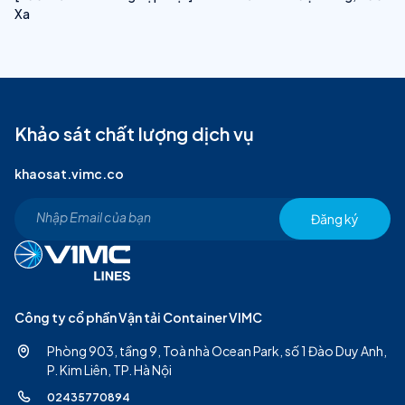
Xa
Khảo sát chất lượng dịch vụ
khaosat.vimc.co
Đăng ký
Công ty cổ phần Vận tải Container VIMC
Phòng 903, tầng 9, Toà nhà Ocean Park, số 1 Đào Duy Anh,
P. Kim Liên, TP. Hà Nội
02435770894