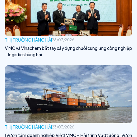
THỊ TRƯỜNG HÀNG HẢI
26/03/2026
VIMC và Vinachem bắt tay xây dựng chuỗi cung ứng công nghiệp
– logistics hàng hải
THỊ TRƯỜNG HÀNG HẢI
23/03/2026
[Vươn tầm doanh nghiệp Việt] VIMC – Hải trình Vượt Sóng, Vươn