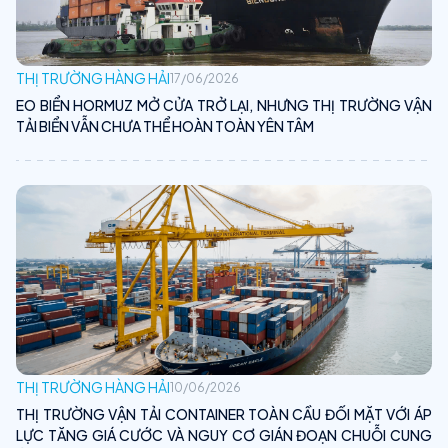
THỊ TRƯỜNG HÀNG HẢI
17/06/2026
EO BIỂN HORMUZ MỞ CỬA TRỞ LẠI, NHƯNG THỊ TRƯỜNG VẬN
TẢI BIỂN VẪN CHƯA THỂ HOÀN TOÀN YÊN TÂM
THỊ TRƯỜNG HÀNG HẢI
10/06/2026
THỊ TRƯỜNG VẬN TẢI CONTAINER TOÀN CẦU ĐỐI MẶT VỚI ÁP
LỰC TĂNG GIÁ CƯỚC VÀ NGUY CƠ GIÁN ĐOẠN CHUỖI CUNG