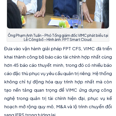
Ông Phạm Anh Tuấn – Phó Tổng giám đốc VIMC phát biểu tại
Lễ Công bố – Hình ảnh: FPT Smart Cloud.
Đưa vào vận hành giải pháp FPT CFS, VIMC đã triển
khai thành công bộ báo cáo tài chính hợp nhất cùng
hơn 45 báo cáo thuyết minh, trong đó có nhiều báo
cáo đặc thù phục vụ yêu cầu quản trị riêng. Hệ thống
không chỉ tự động hóa quy trình hợp nhất mà còn
tạo nền tảng quan trọng để VIMC ứng dụng công
nghệ trong quản trị tài chính hiện đại, phục vụ kế
hoạch mở rộng quy mô, M&A và lộ trình chuyển đổi
sang IFRS trong tương lai.