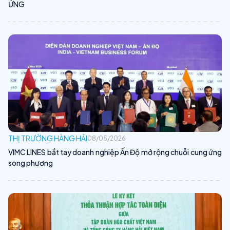
ỨNG
THỊ TRƯỜNG HÀNG HẢI
08/05/2026
VIMC LINES bắt tay doanh nghiệp Ấn Độ mở rộng chuỗi cung ứng
song phương