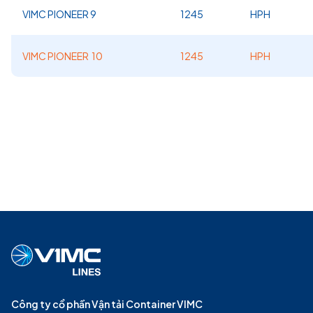
VIMC PIONEER 9
1245
HPH
VIMC PIONEER 10
1245
HPH
Công ty cổ phần Vận tải Container VIMC