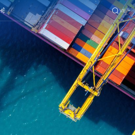
 HỆ
VIE