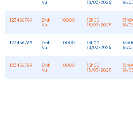
Vu
18/03/2025
18/0
123456789
Dinh
10000
13h00
13h0
Vu
18/03/2025
18/0
123456789
Dinh
10000
13h00
13h0
Vu
18/03/2025
18/0
123456789
Dinh
10000
13h00
13h0
Vu
18/03/2025
18/0