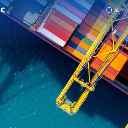
 HỆ
VIE