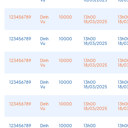
123456789
Dinh
10000
13h00
13h0
Vu
18/03/2025
18/0
123456789
Dinh
10000
13h00
13h0
Vu
18/03/2025
18/0
123456789
Dinh
10000
13h00
13h0
Vu
18/03/2025
18/0
123456789
Dinh
10000
13h00
13h0
Vu
18/03/2025
18/0
123456789
Dinh
10000
13h00
13h0
Vu
18/03/2025
18/0
123456789
Dinh
10000
13h00
13h0