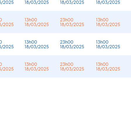
3/2025
18/03/2025
18/03/2025
18/03/2025
0
13h00
23h00
13h00
3/2025
18/03/2025
18/03/2025
18/03/2025
0
13h00
23h00
13h00
3/2025
18/03/2025
18/03/2025
18/03/2025
0
13h00
23h00
13h00
3/2025
18/03/2025
18/03/2025
18/03/2025