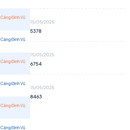
Cảng Đình Vũ
15/05/2025
5378
Cảng Đình Vũ
15/05/2025
Cảng Đình Vũ
6754
Cảng Đình Vũ
15/05/2025
8463
Cảng Đình Vũ
Cảng Đình Vũ