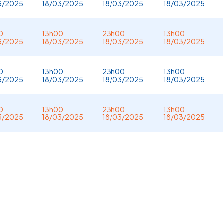
3/2025
18/03/2025
18/03/2025
18/03/2025
0
13h00
23h00
13h00
3/2025
18/03/2025
18/03/2025
18/03/2025
0
13h00
23h00
13h00
3/2025
18/03/2025
18/03/2025
18/03/2025
0
13h00
23h00
13h00
3/2025
18/03/2025
18/03/2025
18/03/2025