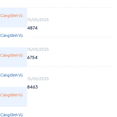
Cảng Đình Vũ
15/05/2025
4874
Cảng Đình Vũ
15/05/2025
Cảng Đình Vũ
6754
Cảng Đình Vũ
15/05/2025
8463
Cảng Đình Vũ
Cảng Đình Vũ