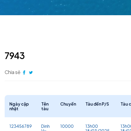
7943
Chia sẻ
Ngày cập
Tên
Chuyến
Tàu đến P/S
Tàu 
nhật
tàu
123456789
Dinh
10000
13h00
13h0
Vu
18/03/2025
18/0