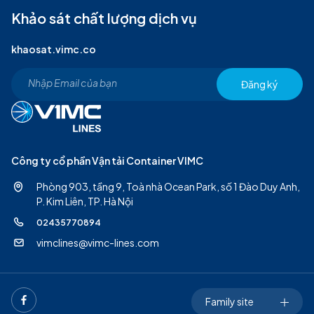
Khảo sát chất lượng dịch vụ
khaosat.vimc.co
Đăng ký
Công ty cổ phần Vận tải Container VIMC
Phòng 903, tầng 9, Toà nhà Ocean Park, số 1 Đào Duy Anh,
P. Kim Liên, TP. Hà Nội
02435770894
vimclines@vimc-lines.com
Family site