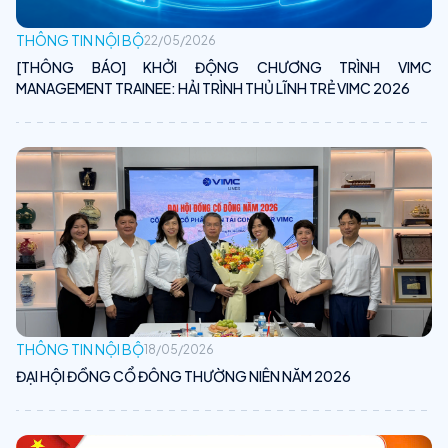
THÔNG TIN NỘI BỘ
22/05/2026
[THÔNG BÁO] KHỞI ĐỘNG CHƯƠNG TRÌNH VIMC
MANAGEMENT TRAINEE: HẢI TRÌNH THỦ LĨNH TRẺ VIMC 2026
THÔNG TIN NỘI BỘ
18/05/2026
ĐẠI HỘI ĐỒNG CỔ ĐÔNG THƯỜNG NIÊN NĂM 2026