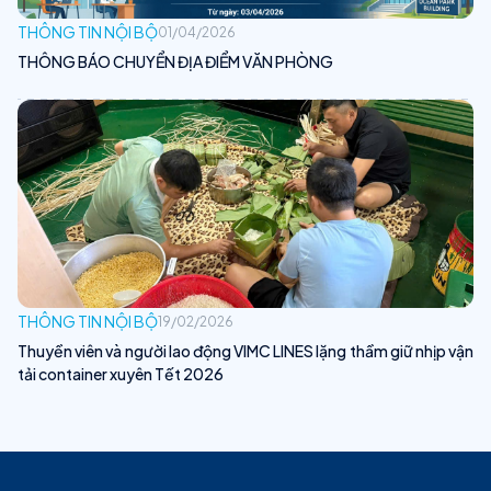
THÔNG TIN NỘI BỘ
01/04/2026
THÔNG BÁO CHUYỂN ĐỊA ĐIỂM VĂN PHÒNG
THÔNG TIN NỘI BỘ
19/02/2026
Thuyền viên và người lao động VIMC LINES lặng thầm giữ nhịp vận
tải container xuyên Tết 2026