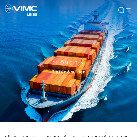
THÔNG TIN
Tin tức & sự kiện